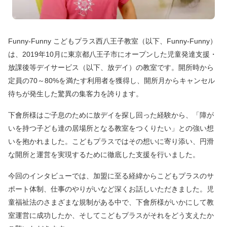
Funny-Funny こどもプラス西八王子教室（以下、Funny-Funny）
は、2019年10月に東京都八王子市にオープンした児童発達支援・
放課後等デイサービス（以下、放デイ）の教室です。開所時から
定員の70～80%を満たす利用者を獲得し、開所月からキャンセル
待ちが発生した驚異の集客力を誇ります。
下會所様はご子息のために放デイを探し回った経験から、「障が
いを持つ子ども達の居場所となる教室をつくりたい」との強い想
いを抱かれました。こどもプラスではその想いに寄り添い、円滑
な開所と運営を実現するために徹底した支援を行いました。
今回のインタビューでは、加盟に至る経緯からこどもプラスのサ
ポート体制、仕事のやりがいなど深くお話しいただきました。児
童福祉法のさまざまな規制がある中で、下會所様がいかにして教
室運営に成功したか、そしてこどもプラスがそれをどう支えたか