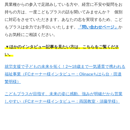
異業種からの参入で足踏みしている方や、経営に不安や疑問をお
持ちの方は、一度こどもプラスの話を聞いてみませんか？ 個別
に対応をさせていただきます。あなたの志を実現するため、こど
もプラスは全力でお手伝いいたします。
「問い合わせページ」
か
らお気軽にご相談ください。
▼ほかのインタビュー記事を見たい方は、こちらをご覧くださ
い。
就労支援で子どもの未来を拓く！2〜18歳まで一気通貫で携われる
福祉事業（FCオーナー様インタビュー：Olinaceちはら台・田邉
繁明様）
こどもプラスが目指す、未来の姿に感動。強みが明確だから営業
しやすい（FCオーナー様インタビュー：両国教室・須藤学様）