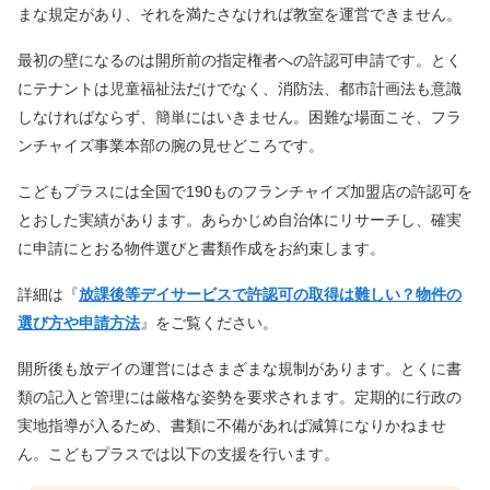
まな規定があり、それを満たさなければ教室を運営できません。
最初の壁になるのは開所前の指定権者への許認可申請です。とく
にテナントは児童福祉法だけでなく、消防法、都市計画法も意識
しなければならず、簡単にはいきません。困難な場面こそ、フラ
ンチャイズ事業本部の腕の見せどころです。
こどもプラスには全国で190ものフランチャイズ加盟店の許認可を
とおした実績があります。あらかじめ自治体にリサーチし、確実
に申請にとおる物件選びと書類作成をお約束します。
詳細は『
放課後等デイサービスで許認可の取得は難しい？物件の
選び方や申請方法
』をご覧ください。
開所後も放デイの運営にはさまざまな規制があります。とくに書
類の記入と管理には厳格な姿勢を要求されます。定期的に行政の
実地指導が入るため、書類に不備があれば減算になりかねませ
ん。こどもプラスでは以下の支援を行います。