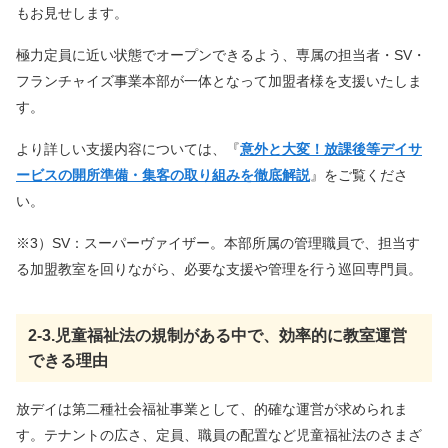
もお見せします。
極力定員に近い状態でオープンできるよう、専属の担当者・SV・
フランチャイズ事業本部が一体となって加盟者様を支援いたしま
す。
より詳しい支援内容については、『
意外と大変！放課後等デイサ
ービスの開所準備・集客の取り組みを徹底解説
』をご覧くださ
い。
※3）SV：スーパーヴァイザー。本部所属の管理職員で、担当す
る加盟教室を回りながら、必要な支援や管理を行う巡回専門員。
2-3.児童福祉法の規制がある中で、効率的に教室運営
できる理由
放デイは第二種社会福祉事業として、
的確
な運営が求められま
す。テナントの広さ、定員、職員の配置など児童福祉法のさまざ