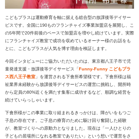
こどもプラスは運動療育を軸に据える総合型の放課後等デイサー
ビスです。全国に190ものフランチャイズ事業加盟店を展開し、こ
の5年間で20件前後のペースで加盟店を増やし続けています。実際
にフランチャイズ教室で成功を収めているオーナー様のお話をも
とに、こどもプラスが人気を博す理由を検証します。
今回インタビューにご協力いただいたのは、東京都八王子市で児
童発達支援・放課後等デイサービス「
Funny-Funny こどもプラ
ス西八王子教室
」を運営される下會所希望様です。下會所様は福
祉業界未経験から放課後等デイサービスの運営に挑戦し、開所時
から定員の80%近くを満たす集客に成功するなど、順調な経営を
続けていらっしゃいます。
下會所様がこの事業に取り組まれるきっかけは、障がいをもつご
子息の存在です。ご子息の療育のために駆け回り奮闘した経験
が、教室づくりへの原動力となりました。現在は「一人ひとりの
子どもの居場所になれる教室でありたい」という想いで運営をさ