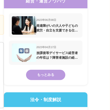
経営・運営ノウハウ
2023年06月08日
発達障がいの大人や子どもの
就労・自立を支援できる仕事7
選
2023年04月17日
放課後等デイサービス経営者
の年収は？障害者施設の経営
の年収
もっとみる
法令・制度解説