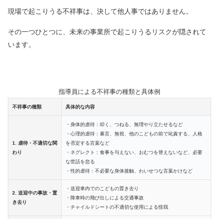
現場で起こりうる不祥事は、決して他人事ではありません。
その一つひとつに、未来の事業所で起こりうるリスクが隠されて
います。
指導員による不祥事の種類と具体例
不祥事の種類
具体的な内容
・身体的虐待：叩く、つねる、無理やり立たせるなど
・心理的虐待：暴言、無視、他のこどもの前で叱責する、人格
1. 虐待・不適切な関
を否定する言葉など
わり
・ネグレクト：食事を与えない、おむつを替えないなど、必要
な世話を怠る
・性的虐待：不必要な身体接触、わいせつな言葉かけなど
・送迎車内でのこどもの置き去り
2. 送迎中の事故・置
・降車時の飛び出しによる交通事故
き去り
・チャイルドシートの不適切な使用による怪我