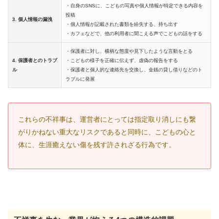
・自身のSNSに、こどもの写真や個人情報が特定できる内容を
投稿
3. 個人情報の漏洩
・個人情報が記載された書類を紛失する、持ち出す
・カフェなどで、他の利用者に聞こえる声でこどもの話をする
・保護者に対し、横柄な態度や見下したような言動をとる
4. 保護者とのトラブ
・こどもの様子を正確に伝えず、虚偽の報告をする
ル
・保護者と個人的な連絡先を交換し、金銭の貸し借りなどのト
ラブルに発展
これらの不祥事は、運営者にとっては指定取り消しにも繋
がりかねない重大なリスクであると同時に、こどもの心と
体に、生涯癒えない傷を残す許されざる行為です。