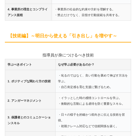
4. 事業所の理念とコンプライ
・事業所の社会的な約束や方針を理解する。
アンス規程
・禁止だけでなく、目指す行動規範を共有する。
【技術編】～明日から使える「引き出し」を増やす～
指導員が身につけるべき技術
学ぶべきポイント
なぜ学ぶ必要があるのか？
・叱るのではなく、良い行動を褒めて伸ばす方法を
1. ポジティブな関わり方の技術
学ぶ。
・自己肯定感を育む支援に繋げるため。
・イラッとした時の感情コントロールを学ぶ。
2. アンガーマネジメント
・衝動的な言動による虐待を防ぐ重要なスキル。
・日々の様子を的確かつ前向きに伝える技術を習
3. 保護者とのコミュニケーショ
得。
ンスキル
・初期クレーム対応などで信頼関係を築く。