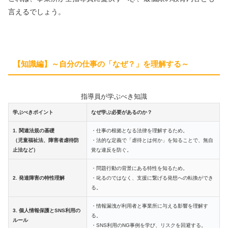
言えるでしょう。
【知識編】～自分の仕事の「なぜ？」を理解する～
指導員が学ぶべき知識
学ぶべきポイント
なぜ学ぶ必要があるのか？
1. 関連法規の基礎
・仕事の根拠となる法律を理解するため。
（児童福祉法、障害者虐待防
・法的な定義で「虐待とは何か」を知ることで、無自
止法など）
覚な違反を防ぐ。
・問題行動の背景にある特性を知るため。
2. 発達障害の特性理解
・叱るのではなく、支援に繋げる発想への転換ができ
る。
・情報漏洩が利用者と事業所に与える影響を理解す
3. 個人情報保護とSNS利用の
る。
ルール
・SNS利用のNG事例を学び、リスクを回避する。