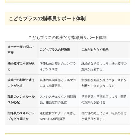
こどもプラスの指導員サポート体制
こどもプラスの現実的な指導員サポート体制
オーナー様の悩み・
こどもプラスの解決策
これがもたらす効果
不安
法令遵守に不安があ
研修動画と毎月のコンプラ
継続的な学習により、法令遵守の
る
イアンス研修
意識が定着する
現場での判断に迷う
具体的事例研修とメルマガ
実践的な知識が身につき、適切な
ことがある
による情報提供
判断ができるようになる
職員のメンタルヘル
ストレスチェックと個別面
早期発見・早期対応により、問題
スが心配
談、相談窓口の設置
の深刻化を防げる
指導員のスキルアッ
運動療育プログラム研修と
専門性の向上により、職員の自信
プをどう図るか
SVによる個別指導
と満足度が高まる