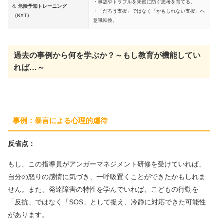
・事故やトラブルを未然に防ぐ思考を育てる。
4. 危険予知トレーニング
・「だろう支援」ではなく「かもしれない支援」へ
（KYT）
意識転換。
過去の事例から何を学ぶか？～もし教育が機能してい
れば…～
事例：暴言による心理的虐待
反省点：
もし、この指導員がアンガーマネジメント研修を受けていれば、
自分の怒りの感情に気づき、一呼吸置くことができたかもしれま
せん。また、発達障害の特性を学んでいれば、こどもの行動を
「反抗」ではなく「SOS」として捉え、冷静に対応できた可能性
があります。