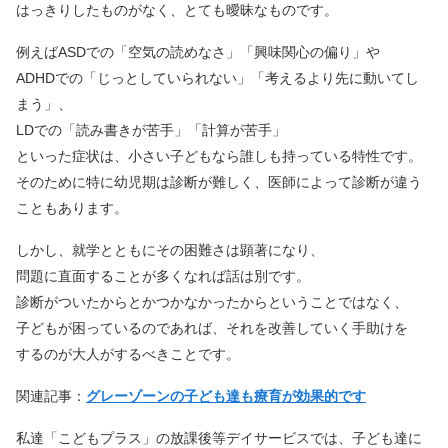
はっきりしたものがなく、とても曖昧なものです。
例えばASDでの「空気の読めなさ」「興味関心の偏り」や
ADHDでの「じっとしていられない」「考えるより先に動いてし
まう」、
LDでの「読み書きが苦手」「計算が苦手」
といった症状は、小さい子どもなら誰しも持っている特性です。
そのために特に幼児期は診断が難しく、医師によって診断が違う
こともあります。
しかし、就学とともにその困難さは顕著になり、
問題に直面することが多くなれば話は別です。
診断がついたからとかつかなかったからということではなく、
子どもが困っているのであれば、それを改善していく手助けを
するのが大人がするべきことです。
関連記事：
グレーゾーンの子ども達も療育が効果的です
私達「こどもプラス」の放課後等デイサービスでは、子ども達に