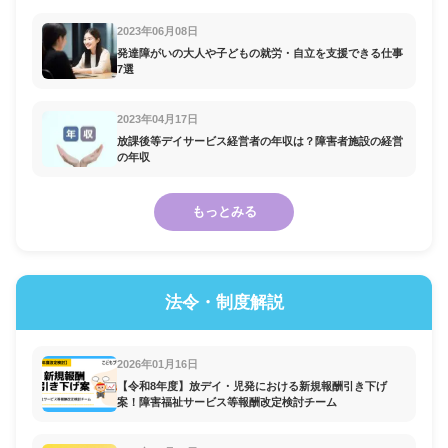
2023年06月08日
発達障がいの大人や子どもの就労・自立を支援できる仕事
7選
2023年04月17日
放課後等デイサービス経営者の年収は？障害者施設の経営
の年収
もっとみる
法令・制度解説
2026年01月16日
【令和8年度】放デイ・児発における新規報酬引き下げ
案！障害福祉サービス等報酬改定検討チーム