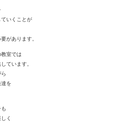
を
していくことが
必要があります。
の教室では
供しています。
がら
発達を
子も
楽しく