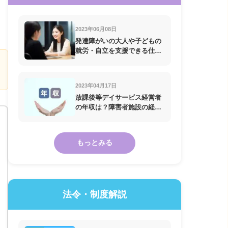
2023年06月08日
発達障がいの大人や子どもの
就労・自立を支援できる仕事7
選
2023年04月17日
放課後等デイサービス経営者
の年収は？障害者施設の経営
の年収
もっとみる
法令・制度解説