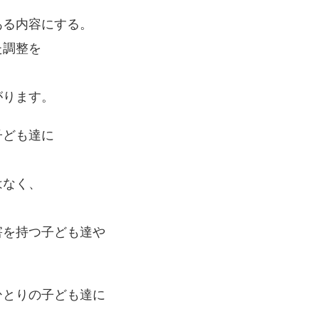
。
ある内容にする。
た調整を
がります。
子ども達に
はなく、
害を持つ子ども達や
ひとりの子ども達に