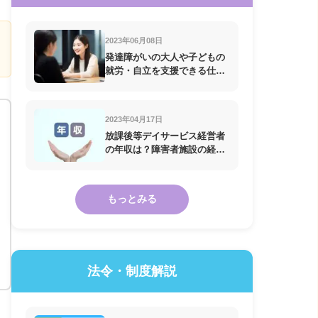
2023年06月08日
発達障がいの大人や子どもの
就労・自立を支援できる仕事7
選
2023年04月17日
放課後等デイサービス経営者
の年収は？障害者施設の経営
の年収
もっとみる
法令・制度解説