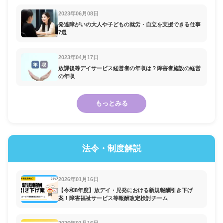
2023年06月08日
発達障がいの大人や子どもの就労・自立を支援できる仕事
7選
2023年04月17日
放課後等デイサービス経営者の年収は？障害者施設の経営
の年収
もっとみる
法令・制度解説
2026年01月16日
【令和8年度】放デイ・児発における新規報酬引き下げ
案！障害福祉サービス等報酬改定検討チーム