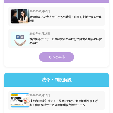
2023年06月08日
発達障がいの大人や子どもの就労・自立を支援できる仕事
7選
2023年04月17日
放課後等デイサービス経営者の年収は？障害者施設の経営
の年収
もっとみる
法令・制度解説
2026年01月16日
【令和8年度】放デイ・児発における新規報酬引き下げ
案！障害福祉サービス等報酬改定検討チーム